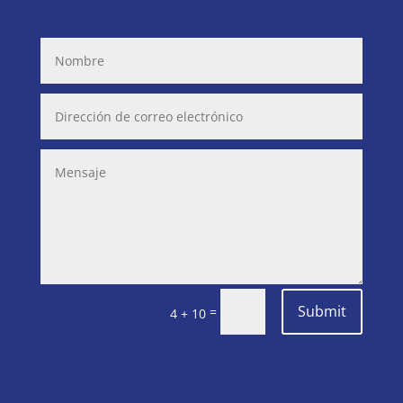
Submit
=
4 + 10